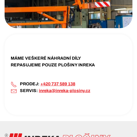
MÁME VEŠKERÉ NÁHRADNÍ DÍLY
REPASUJEME POUZE PLOŠINY INREKA
PRODEJ:
+420 737 589 138
SERVIS:
inreka@inreka-plosiny.cz