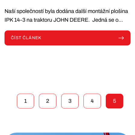
Naší společností byla dodána další montážní plošina
IPK 14-3 na traktoru JOHN DEERE. Jedná se o...
ČÍST ČLÁNEK
1
2
3
4
5