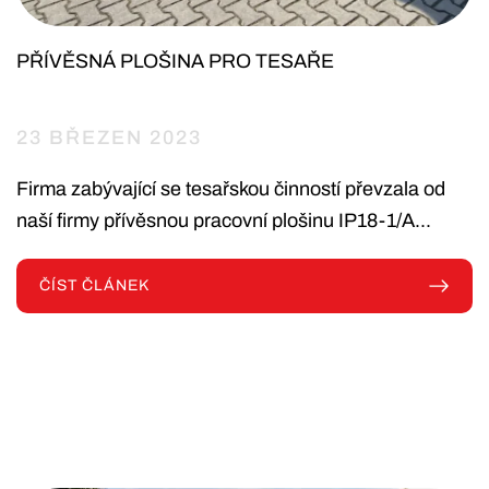
PŘÍVĚSNÁ PLOŠINA PRO TESAŘE
23 BŘEZEN 2023
Firma zabývající se tesařskou činností převzala od
naší firmy přívěsnou pracovní plošinu IP18-1/A...
ČÍST ČLÁNEK