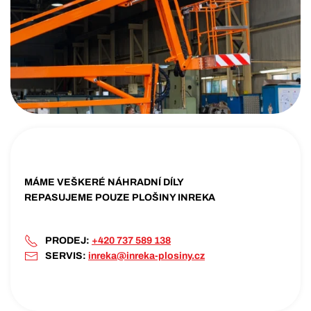
MÁME VEŠKERÉ NÁHRADNÍ DÍLY
REPASUJEME POUZE PLOŠINY INREKA
PRODEJ:
+420 737 589 138
SERVIS:
inreka@inreka-plosiny.cz