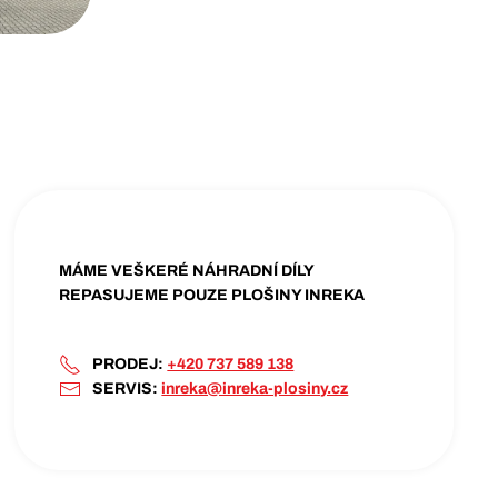
MÁME VEŠKERÉ NÁHRADNÍ DÍLY
REPASUJEME POUZE PLOŠINY INREKA
PRODEJ:
+420 737 589 138
SERVIS:
inreka@inreka-plosiny.cz