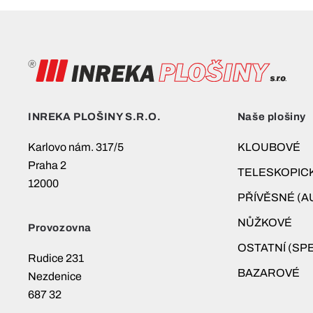
INREKA PLOŠINY S.R.O.
Naše plošiny
Karlovo nám. 317/5
KLOUBOVÉ
Praha 2
TELESKOPIC
12000
PŘÍVĚSNÉ (A
NŮŽKOVÉ
Provozovna
OSTATNÍ (SPE
Rudice 231
BAZAROVÉ
Nezdenice
687 32