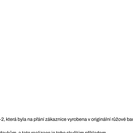
-2, která byla na přání zákaznice vyrobena v originální růžové ba
avkům, a tato realizace je toho skvělým příkladem.