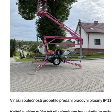
V naší společnosti proběhlo předání pracovní plošiny IP 11
Každá plošina může být přizpůsobena individuálním požad