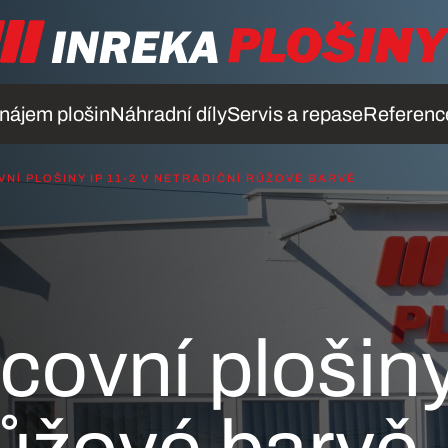
nájem plošin
Náhradní díly
Servis a repase
Referenc
NÍ PLOŠINY IP 11-2 V NETRADIČNÍ RŮŽOVÉ BARVĚ
covní plošiny