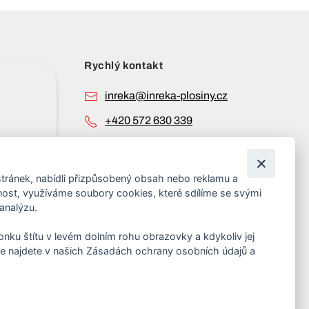
Rychlý kontakt
inreka@inreka-plosiny.cz
+420 572 630 339
+420 737 589 138
tránek, nabídli přizpůsobený obsah nebo reklamu a
st, využíváme soubory cookies, které sdílíme se svými
 analýzu.
konku štítu v levém dolním rohu obrazovky a kdykoliv jej
vé materiály na tomto webu jsou majetkem provozovatele a
e najdete v našich Zásadách ochrany osobních údajů a
 jiné použití bez souhlasu je
zakázáno
.